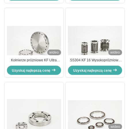
wideo
wideo
Kołnierze próżniowe KF Ultra
SS304 KF 16 Wysokopróżniowe
High, nierotujące, zaślepiające
mieszkowe złącza Elastyczna stal
Uzyskaj najlepszą cenę
Uzyskaj najlepszą cenę
nierdzewna
wideo