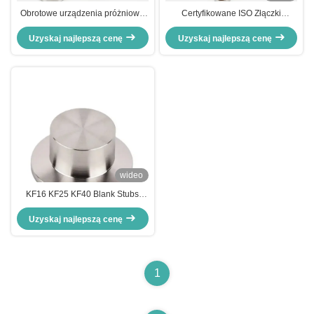
Obrotowe urządzenia próżniowe
Certyfikowane ISO Złączki
KF
Próżniowe KF Pierścień
Uzyskaj najlepszą cenę
Centrujący Uszczelnienie Ze Stali
Uzyskaj najlepszą cenę
Nierdzewnej
wideo
KF16 KF25 KF40 Blank Stubs
Flange Vacuum flange
Uzyskaj najlepszą cenę
1