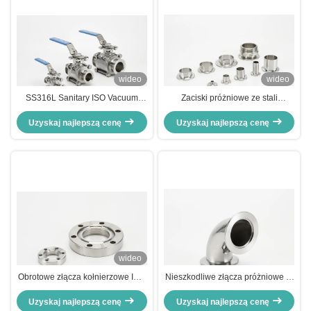
wideo
wideo
SS316L Sanitary ISO Vacuum
Zaciski próżniowe ze stali
Fittings, 3PC zawór kulkowy ze
nierdzewnej 25 Iso Kf, spawane
Uzyskaj najlepszą cenę
stali nierdzewnej
Uzyskaj najlepszą cenę
połączenie kołnierzowe
próżniowe
wideo
Obrotowe złącza kołnierzowe ISO
Nieszkodliwe złącza próżniowe Kf
KF, ze stali nierdzewnej, z
25
otworem, do wysokiej próżni
Uzyskaj najlepszą cenę
Uzyskaj najlepszą cenę