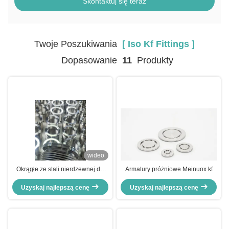
Skontaktuj się teraz
Twoje Poszukiwania
[ Iso Kf Fittings ]
Dopasowanie
11
Produkty
wideo
Okrągłe ze stali nierdzewnej do
Armatury próżniowe Meinuox kf
próżni ISO KF, elektropolerowane
Uzyskaj najlepszą cenę
dla idealnego połączenia
Uzyskaj najlepszą cenę