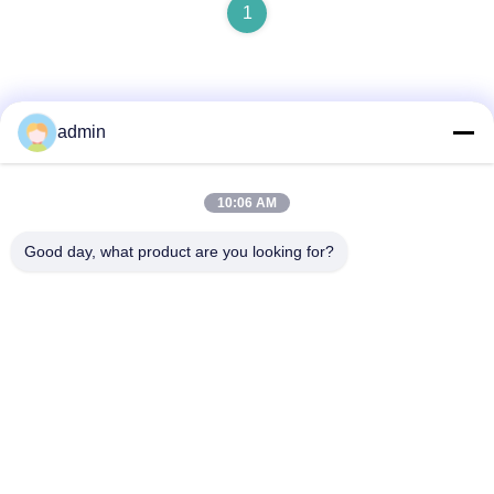
1
admin
Szybki kontakt
10:06 AM
Good day, what product are you looking for?
Adres
NR. 236, ULICA LING, WENZHOU, ZHEJIANG, CHINY
Teren
86-138-677-25587
Wiadomość elektroniczna
bovinx@milkmachineparts.com