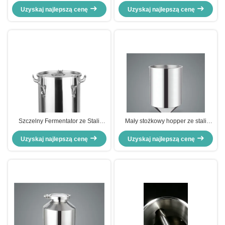
ze stali nierdzewnej 50L
do warzenia piwa, do użytku
Uzyskaj najlepszą cenę
Brewmaster do piwa
domowego, stal nierdzewna
Uzyskaj najlepszą cenę
Szczelny Fermentator ze Stali
Mały stożkowy hopper ze stali
Nierdzewnej 60l do Domowego
nierdzewnej, srebrny hopper 20L
Warzenia Piwa 1bbl Brite Tank
Uzyskaj najlepszą cenę
Uzyskaj najlepszą cenę