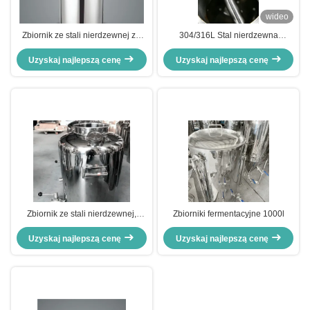
wideo
Zbiornik ze stali nierdzewnej ze
304/316L Stal nierdzewna
zaciskiem
Hygieniczne Związek z nitkami z
Uzyskaj najlepszą cenę
wykończeniem powierzchniowym
Uzyskaj najlepszą cenę
Ra ≤ 0,8μm i zgodność z DIN
11851
Zbiornik ze stali nierdzewnej,
Zbiorniki fermentacyjne 1000l
beczka/wiadra
Uzyskaj najlepszą cenę
Uzyskaj najlepszą cenę