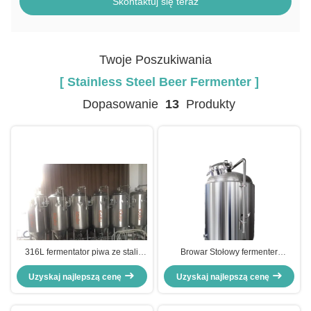
Skontaktuj się teraz
Twoje Poszukiwania
[ Stainless Steel Beer Fermenter ]
Dopasowanie
13
Produkty
316L fermentator piwa ze stali
Browar Stołowy fermenter
nierdzewnej, ss fermentator piwa
stożkowy Sus304
Uzyskaj najlepszą cenę
stożkowy z kurtką
Uzyskaj najlepszą cenę