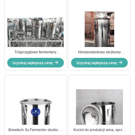
Trójprzęgłowe fermentery
Niestandardowy stożkowy
stożkowe ze stali nierdzewnej
fermenter 1 barel Brite Beer Tank
Fermentery stożkowe do produkcji
Uzyskaj najlepszą cenę
Uzyskaj najlepszą cenę
Storage
browaru przemysłowego
Brewtech Ss Fermentor stożkowy
Kocioł do produkcji wina, sprzęt