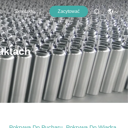
Skontaktuj Się Z Nami
Zacytować
Wydarzenia
uktach
Pokrywa Do Pucharu, Pokrywa Do Wiadra