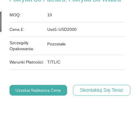
MOQ:
10
Cena £:
Usd1-USD2000
Szczegóły
Pozostałe
Opakowania:
Warunki Płatności:
T/TL/C
Skontaktuj Się Teraz
Uzyskaj Najlepszą Cenę