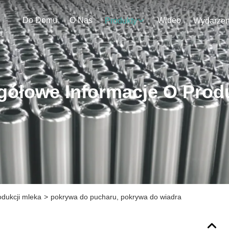
Do Domu
O Nas
Wideo
Produkty
gółowe Informacje O Prod
dukcji mleka
>
pokrywa do pucharu, pokrywa do wiadra