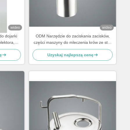
wideo
wideo
o dojarki
ODM Narzędzie do zaciskania zacisków,
lektora,
części maszyny do mleczenia krów ze stali
nierdzewnej
ę
Uzyskaj najlepszą cenę