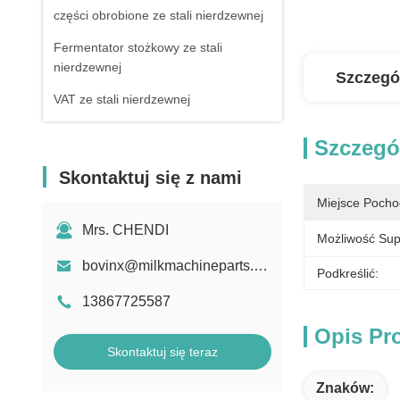
części obrobione ze stali nierdzewnej
Fermentator stożkowy ze stali
nierdzewnej
Szczegó
VAT ze stali nierdzewnej
Szczegó
Skontaktuj się z nami
Miejsce Pocho
Mrs. CHENDI
Możliwość Sup
bovinx@milkmachineparts.com
Podkreślić:
13867725587
Opis Pr
Skontaktuj się teraz
Znaków: