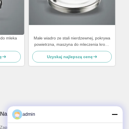
 do mleka
Małe wiadro ze stali nierdzewnej, pokrywa
powietrzna, maszyna do mleczenia krowy
części zamienne
ę
Uzyskaj najlepszą cenę
Nasz biuletyn
admin
Zapisz się do naszego newslettera, aby uzyskać zniżki i nie