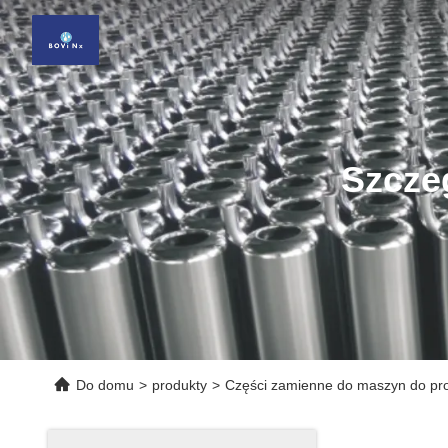
Szcze
Do domu
>
produkty
>
Części zamienne do maszyn do pro