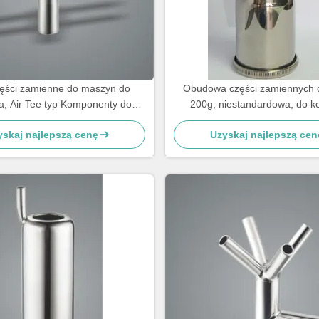
ęści zamienne do maszyn do
Obudowa części zamiennych d
a, Air Tee typ Komponenty do
200g, niestandardowa, do ko
maszyn do milczenia
kubków strzykowych
yskaj najlepszą cenę
Uzyskaj najlepszą cen