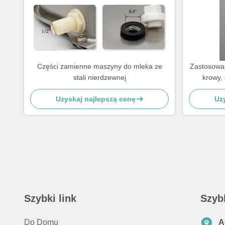
Części zamienne maszyny do mleka ze
Zastosowal
stali nierdzewnej
krowy,
mleczenia 
Uzyskaj najlepszą cenę
Uz
Szybki link
Szyb
Do Domu
A