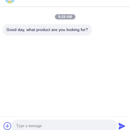
Szybki kontakt
9:29 AM
Good day, what product are you looking for?
Adres
NR. 236, ULICA LING, WENZHOU, ZHEJIANG, CHINY
Teren
86-138-677-25587
Wiadomość elektroniczna
bovinx@milkmachineparts.com
Polityka prywatności
|
Sitemap
| Chiny dobra jakość Części
zamienne do maszyn do produkcji mleka Dostawca. Prawa
autorskie © 2023-2026 BOVINX MACHINE PARTS LLC Wszystkie
prawa zastrzeżone.