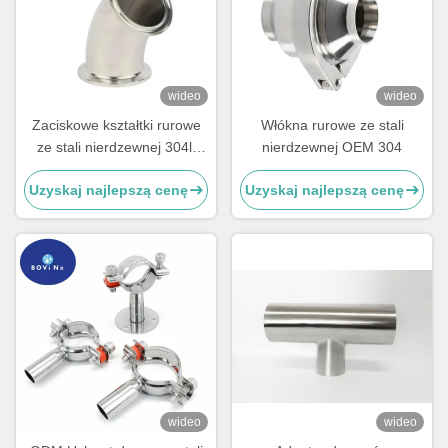
wideo
wideo
Zaciskowe kształtki rurowe
Włókna rurowe ze stali
ze stali nierdzewnej 304l,
nierdzewnej OEM 304
kolano 45 stopni krótkie
Uzyskaj najlepszą cenę
Uzyskaj najlepszą cenę
wideo
wideo