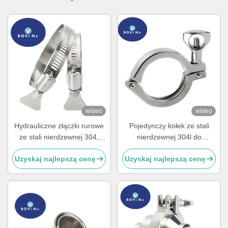
wideo
wideo
Hydrauliczne złączki rurowe
Pojedynczy kołek ze stali
ze stali nierdzewnej 304,
nierdzewnej 304l do
podwójne, z tworzywa
połączeń rurowych,
Uzyskaj najlepszą cenę
Uzyskaj najlepszą cenę
sztucznego i metalu, do
sanitarne zaciski ze stali
dużych obciążeń
nierdzewnej