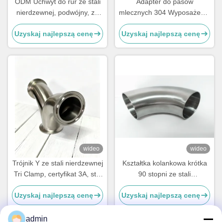
ODM Uchwyt do rur ze stali
Adapter do pasów
nierdzewnej, podwójny, ze
mlecznych 304 Wyposażenie
stali nierdzewnej 304, złączki
rurowe ze stali nierdzewnej
Uzyskaj najlepszą cenę
Uzyskaj najlepszą cenę
do rur
Łokieć spawana ze stali
nierdzewnej
wideo
wideo
Trójnik Y ze stali nierdzewnej
Kształtka kolankowa krótka
Tri Clamp, certyfikat 3A, stal
90 stopni ze stali
nierdzewna 304
nierdzewnej SS304, technika
Uzyskaj najlepszą cenę
Uzyskaj najlepszą cenę
odlewania
admin