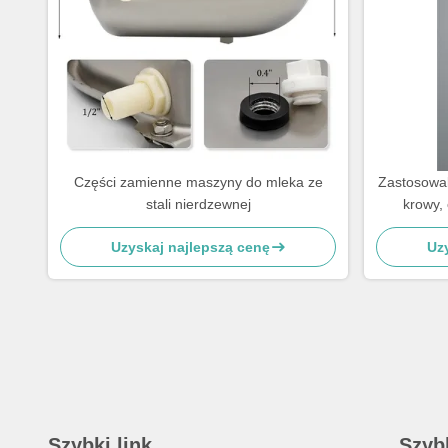
Części zamienne maszyny do mleka ze
Zastosowal
stali nierdzewnej
krowy,
mleczenia 
Uzyskaj najlepszą cenę
Uz
Szybki link
Szyb