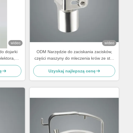
wideo
wideo
o dojarki
ODM Narzędzie do zaciskania zacisków,
lektora,
części maszyny do mleczenia krów ze stali
nierdzewnej
ę
Uzyskaj najlepszą cenę