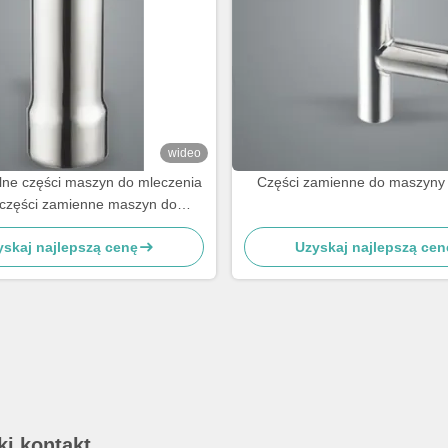
wideo
ne części maszyn do mleczenia
Części zamienne do maszyny
 części zamienne maszyn do
w rodzaju muszli, kubki do mleka
yskaj najlepszą cenę
Uzyskaj najlepszą cen
ki kontakt