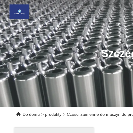
Szcze
Do domu
>
produkty
>
Części zamienne do maszyn do pro