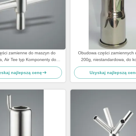
ęści zamienne do maszyn do
Obudowa części zamiennych d
a, Air Tee typ Komponenty do
200g, niestandardowa, do ko
maszyn do milczenia
kubków strzykowych
yskaj najlepszą cenę
Uzyskaj najlepszą cen