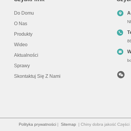
Do Domu
A
N
O Nas
T
Produkty
8
Wideo
W
Aktualności
b
Sprawy
Skontaktuj Się Z Nami
Polityka prywatności
|
Sitemap
| Chiny dobra jakość Częśc