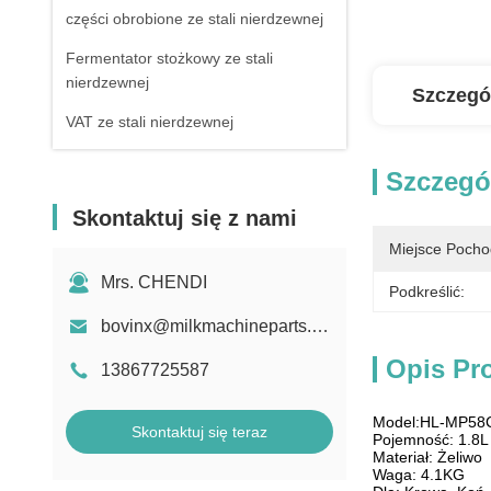
części obrobione ze stali nierdzewnej
Fermentator stożkowy ze stali
nierdzewnej
Szczegó
VAT ze stali nierdzewnej
Szczegó
Skontaktuj się z nami
Miejsce Pocho
Mrs. CHENDI
Podkreślić:
bovinx@milkmachineparts.com
Opis Pr
13867725587
Model:HL-MP58
Skontaktuj się teraz
Pojemność: 1.8L
Materiał: Żeliwo
Waga: 4.1KG