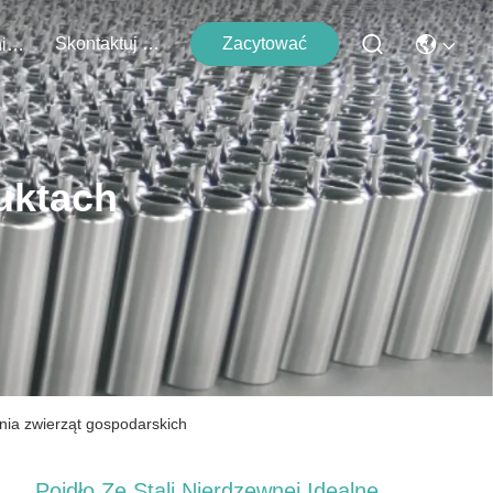
Skontaktuj Się Z Nami
Zacytować
Wydarzenia
uktach
enia zwierząt gospodarskich
Poidło Ze Stali Nierdzewnej Idealne