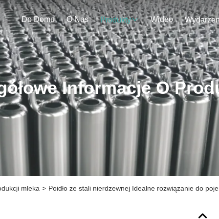
Do Domu
O Nas
Wideo
Produkty
gółowe Informacje O Prod
dukcji mleka
>
Poidło ze stali nierdzewnej Idealne rozwiązanie do poj