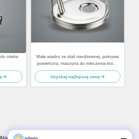
 do mleka
Małe wiadro ze stali nierdzewnej, pokrywa
powietrzna, maszyna do mleczenia krowy
części zamienne
ę
Uzyskaj najlepszą cenę
Nasz biuletyn
admin