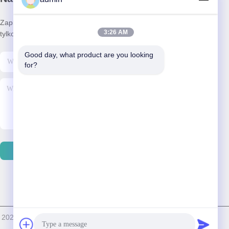
Zapisz się do naszego newslettera, aby uzyskać zniżki i nie
3:26 AM
tylko.
Good day, what product are you looking 
for?
Wysłać Email
ie © 2023-2026 BOVINX MACHINE PARTS LLC Wszystkie prawa