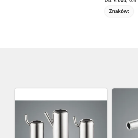
Dla: Krowa, Koń
Znaków: