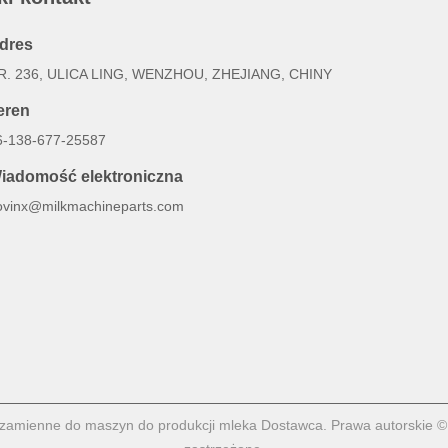
dres
R. 236, ULICA LING, WENZHOU, ZHEJIANG, CHINY
eren
6-138-677-25587
iadomość elektroniczna
ovinx@milkmachineparts.com
i zamienne do maszyn do produkcji mleka Dostawca. Prawa autorsk