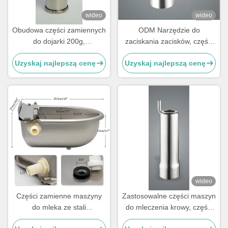
wideo
wideo
Obudowa części zamiennych
ODM Narzędzie do
do dojarki 200g,
zaciskania zacisków, części
niestandardowa, do
maszyny do mleczenia krów
Uzyskaj najlepszą cenę
Uzyskaj najlepszą cenę
kolektora, kubków
ze stali nierdzewnej
strzykowych
wideo
Części zamienne maszyny
Zastosowalne części maszyn
do mleka ze stali
do mleczenia krowy, części
nierdzewnej
zamienne maszyn do