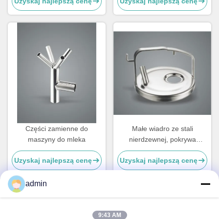
Uzyskaj najlepszą cenę
Uzyskaj najlepszą cenę
mleczenia w rodzaju muszli,
kubki do mleka
Części zamienne do
Małe wiadro ze stali
maszyny do mleka
nierdzewnej, pokrywa
powietrzna, maszyna do
Uzyskaj najlepszą cenę
Uzyskaj najlepszą cenę
mleczenia krowy części
zamienne
admin
Szybki kontakt
9:43 AM