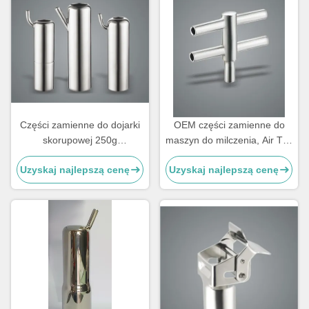
Części zamienne do dojarki
OEM części zamienne do
skorupowej 250g
maszyn do milczenia, Air Tee
Konfigurowalny kubełek dla
typ Komponenty do maszyn
Uzyskaj najlepszą cenę
Uzyskaj najlepszą cenę
kóz
do milczenia