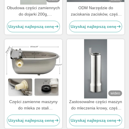
Obudowa części zamiennych
ODM Narzędzie do
do dojarki 200g,
zaciskania zacisków, części
niestandardowa, do
maszyny do mleczenia krów
Uzyskaj najlepszą cenę
Uzyskaj najlepszą cenę
kolektora, kubków
ze stali nierdzewnej
strzykowych
wideo
Części zamienne maszyny
Zastosowalne części maszyn
do mleka ze stali
do mleczenia krowy, części
nierdzewnej
zamienne maszyn do
Uzyskaj najlepszą cenę
Uzyskaj najlepszą cenę
mleczenia w rodzaju muszli,
kubki do mleka