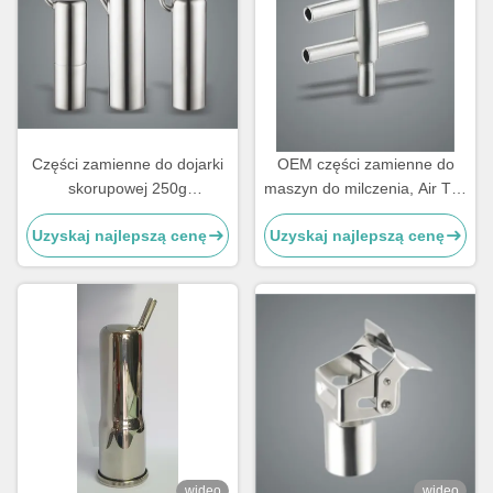
Części zamienne do dojarki
OEM części zamienne do
skorupowej 250g
maszyn do milczenia, Air Tee
Konfigurowalny kubełek dla
typ Komponenty do maszyn
Uzyskaj najlepszą cenę
Uzyskaj najlepszą cenę
kóz
do milczenia
wideo
wideo