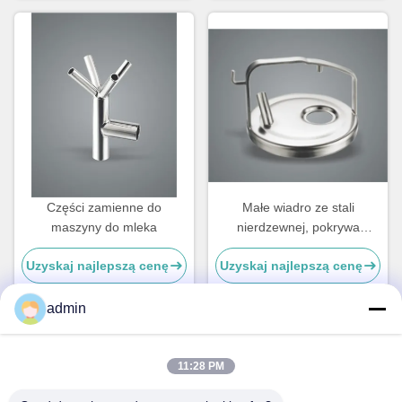
Części zamienne do
Małe wiadro ze stali
maszyny do mleka
nierdzewnej, pokrywa
powietrzna, maszyna do
Uzyskaj najlepszą cenę
Uzyskaj najlepszą cenę
mleczenia krowy części
zamienne
admin
Szybki kontakt
11:28 PM