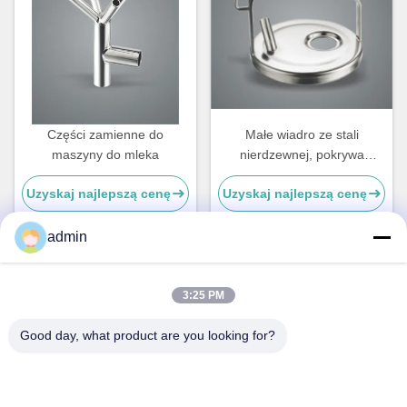
Części zamienne do
Małe wiadro ze stali
maszyny do mleka
nierdzewnej, pokrywa
powietrzna, maszyna do
Uzyskaj najlepszą cenę
Uzyskaj najlepszą cenę
mleczenia krowy części
zamienne
admin
Szybki kontakt
3:25 PM
Good day, what product are you looking for?
Adres
NR. 236, ULICA LING, WENZHOU, ZHEJIANG, CHINY
Teren