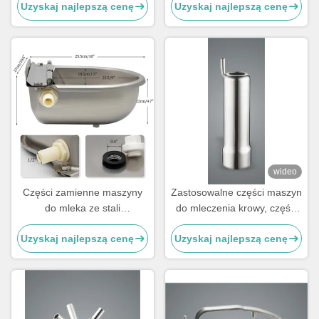
Uzyskaj najlepszą cenę
Uzyskaj najlepszą cenę
kolektora, kubków
ze stali nierdzewnej
strzykowych
wideo
Części zamienne maszyny
Zastosowalne części maszyn
do mleka ze stali
do mleczenia krowy, części
nierdzewnej
zamienne maszyn do
Uzyskaj najlepszą cenę
Uzyskaj najlepszą cenę
mleczenia w rodzaju muszli,
kubki do mleka