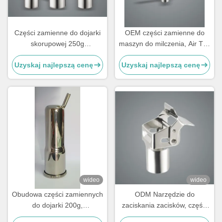
Części zamienne do dojarki
OEM części zamienne do
skorupowej 250g
maszyn do milczenia, Air Tee
Konfigurowalny kubełek dla
typ Komponenty do maszyn
Uzyskaj najlepszą cenę
Uzyskaj najlepszą cenę
kóz
do milczenia
wideo
wideo
Obudowa części zamiennych
ODM Narzędzie do
do dojarki 200g,
zaciskania zacisków, części
niestandardowa, do
maszyny do mleczenia krów