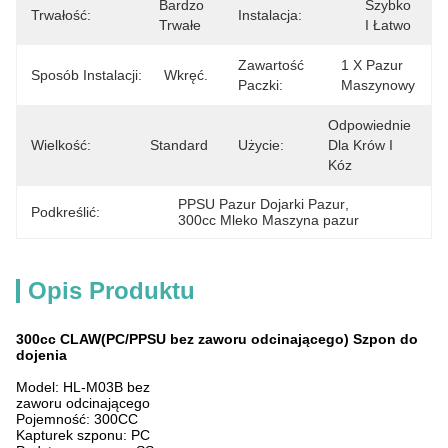
Bardzo 
Szybko 
Trwałość:
Instalacja:
Trwałe
I Łatwo
Zawartość
1 X Pazur 
Sposób Instalacji:
Wkręć.
Paczki:
Maszynowy
Odpowiednie 
Wielkość:
Standard
Użycie:
Dla Krów I 
Kóz
PPSU Pazur Dojarki Pazur
, 
Podkreślić:
300cc Mleko Maszyna pazur
Opis Produktu
300cc CLAW(PC/PPSU bez zaworu odcinającego) Szpon do
dojenia
Model: HL-M03B bez
zaworu odcinającego
Pojemność: 300CC
Kapturek szponu: PC