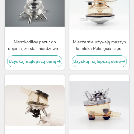
Nieszkodliwy pazur do
Mleczarnie używają maszyn
dojenia, ze stali nierdzewnej
do mleka Pęknięcia części
304, pazur do dojenia kóz
zamiennych 1 kg 350cc
Uzyskaj najlepszą cenę
Uzyskaj najlepszą cenę
Materiał Ppsu