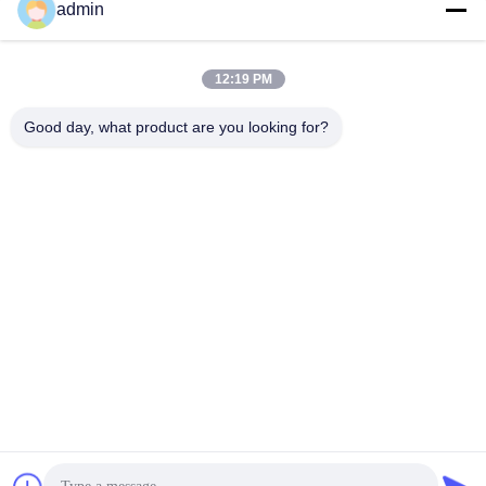
admin
Szybki kontakt
12:19 PM
Good day, what product are you looking for?
Adres
NR. 236, ULICA LING, WENZHOU, ZHEJIANG, CHINY
Teren
86-138-677-25587
Wiadomość elektroniczna
bovinx@milkmachineparts.com
Polityka prywatności
|
Sitemap
| Chiny dobra jakość Części
zamienne do maszyn do produkcji mleka Dostawca. Prawa
autorskie © 2023-2026 BOVINX MACHINE PARTS LLC Wszystkie