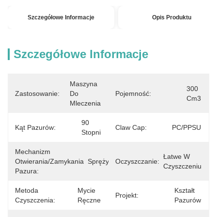
Szczegółowe Informacje
Opis Produktu
Szczegółowe Informacje
Maszyna 
300 
Zastosowanie:
Do 
Pojemność:
Cm3
Mleczenia
90 
Kąt Pazurów:
Claw Cap:
PC/PPSU
Stopni
Mechanizm
Łatwe W 
Otwierania/Zamykania
Sprężynowy
Oczyszczanie:
Czyszczeniu
Pazura:
Metoda
Mycie 
Kształt 
Projekt:
Czyszczenia:
Ręczne
Pazurów