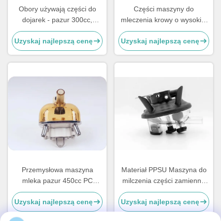
Obory używają części do
Części maszyny do
dojarek - pazur 300cc,
mleczenia krowy o wysokiej
materiał PPSU, bez zaworu
wytrzymałości
Uzyskaj najlepszą cenę
Uzyskaj najlepszą cenę
Przemysłowa maszyna
Materiał PPSU Maszyna do
mleka pazur 450cc PC
milczenia części zamienne
Materiał gospodarstwa
pazur 450cc Mleko
Uzyskaj najlepszą cenę
Uzyskaj najlepszą cenę
rolnego
przemysłowe