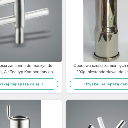
ęści zamienne do maszyn do
Obudowa części zamiennych d
a, Air Tee typ Komponenty do
200g, niestandardowa, do ko
maszyn do milczenia
kubków strzykowych
yskaj najlepszą cenę
Uzyskaj najlepszą cen