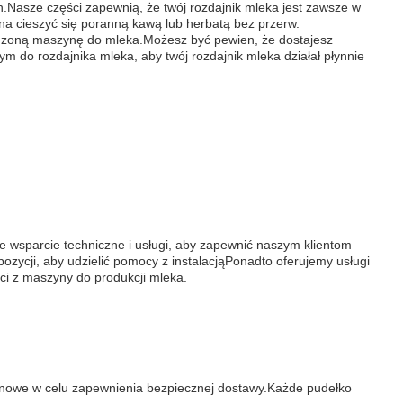
.Nasze części zapewnią, że twój rozdajnik mleka jest zawsze w
a cieszyć się poranną kawą lub herbatą bez przerw.
odzoną maszynę do mleka.Możesz być pewien, że dostajesz
m do rozdajnika mleka, aby twój rozdajnik mleka działał płynnie
wsparcie techniczne i usługi, aby zapewnić naszym klientom
zycji, aby udzielić pomocy z instalacjąPonadto oferujemy usługi
ci z maszyny do produkcji mleka.
nowe w celu zapewnienia bezpiecznej dostawy.Każde pudełko