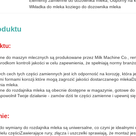
Elementy zamienne do dozownika mleka
, 
Odporny na k
Wkładka do mleka koziego do dozownika mleka
oduktu
ktu:
nne do maszyn mlecznych są produkowane przez Milk Machine Co., 
rodkom kontroli jakości w celu zapewnienia, że spełniają normy bran
ch cech tych części zamiennych jest ich odporność na korozję, któr
ymi formami korozji.które mogą zagrozić jakości dostarczanego mlekaD
ia mleka.
ne do rozdajnika mleka są obecnie dostępne w magazynie, gotowe do w
spowolnił Twoje działanie - zamów dziś te części zamienne i upewnij s
ie:
o wymiany do rozdajnika mleka są uniwersalne, co czyni je idealnymi d
lu częściZawierające rury, złącza i uszczelki sprawiają, że montaż jest