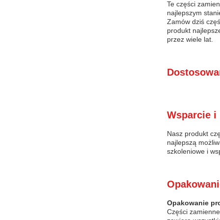
Te części zamien
najlepszym stani
Zamów dziś częś
produkt najlepsz
przez wiele lat.
Dostosowa
Wsparcie i 
Nasz produkt cz
najlepszą możliw
szkoleniowe i ws
Opakowanie
Opakowanie pr
Części zamienne