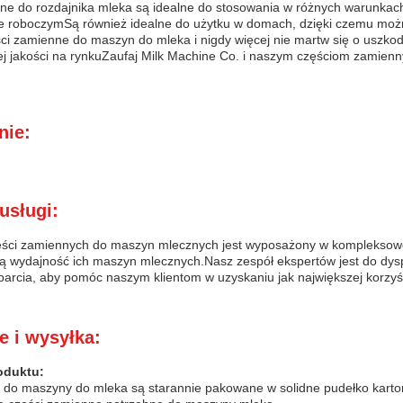
ne do rozdajnika mleka są idealne do stosowania w różnych warunkach
e roboczymSą również idealne do użytku w domach, dzięki czemu możn
ci zamienne do maszyn do mleka i nigdy więcej nie martw się o uszk
ej jakości na rynkuZaufaj Milk Machine Co. i naszym częściom zamienny
nie:
usługi:
ęści zamiennych do maszyn mlecznych jest wyposażony w kompleksowe 
ą wydajność ich maszyn mlecznych.Nasz zespół ekspertów jest do dyspo
parcia, aby pomóc naszym klientom w uzyskaniu jak największej korzyś
 i wysyłka:
oduktu:
 do maszyny do mleka są starannie pakowane w solidne pudełko karto