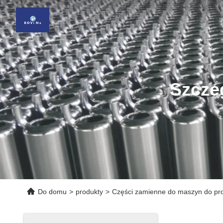
Szcze
Do domu
>
produkty
>
Części zamienne do maszyn do pro