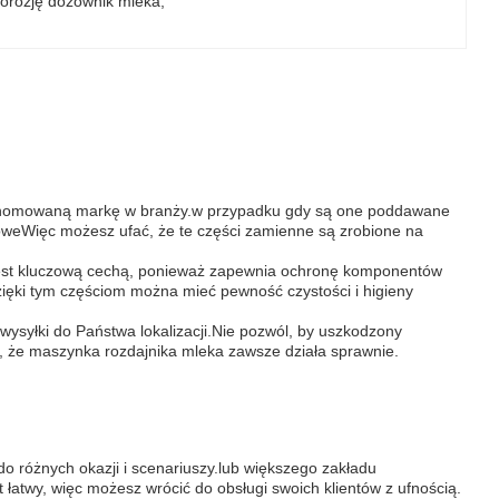
orozję dozownik mleka
, 
renomowaną markę w branży.w przypadku gdy są one poddawane
żoweWięc możesz ufać, że te części zamienne są zrobione na
a jest kluczową cechą, ponieważ zapewnia ochronę komponentów
zięki tym częściom można mieć pewność czystości i higieny
ysyłki do Państwa lokalizacji.Nie pozwól, by uszkodzony
ię, że maszynka rozdajnika mleka zawsze działa sprawnie.
o różnych okazji i scenariuszy.lub większego zakładu
 łatwy, więc możesz wrócić do obsługi swoich klientów z ufnością.