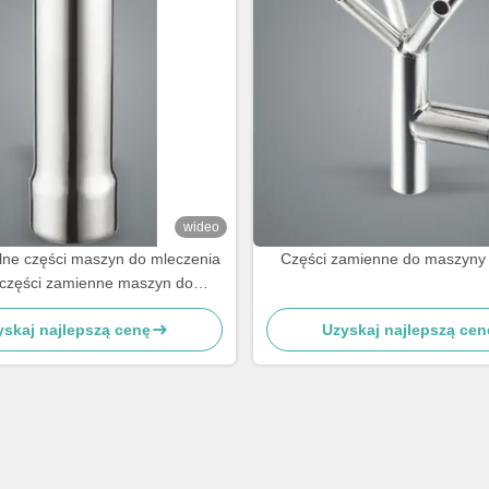
wideo
ne części maszyn do mleczenia
Części zamienne do maszyny
 części zamienne maszyn do
w rodzaju muszli, kubki do mleka
yskaj najlepszą cenę
Uzyskaj najlepszą cen