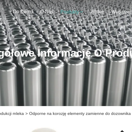
Do Domu
O Nas
Wideo
Produkty
gółowe Informacje O Prod
dukcji mleka
>
Odporne na korozję elementy zamienne do dozownika