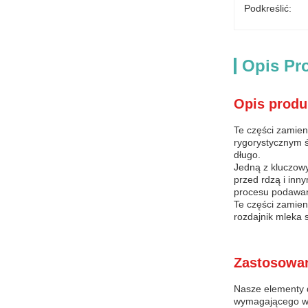
Podkreślić:
Opis Pr
Opis produ
Te części zamie
rygorystycznym ś
długo.
Jedną z kluczowy
przed rdzą i inn
procesu podawan
Te części zamien
rozdajnik mleka 
Zastosowan
Nasze elementy d
wymagającego wie