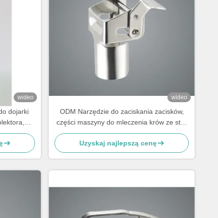
wideo
wideo
o dojarki
ODM Narzędzie do zaciskania zacisków,
lektora,
części maszyny do mleczenia krów ze stali
nierdzewnej
ę
Uzyskaj najlepszą cenę