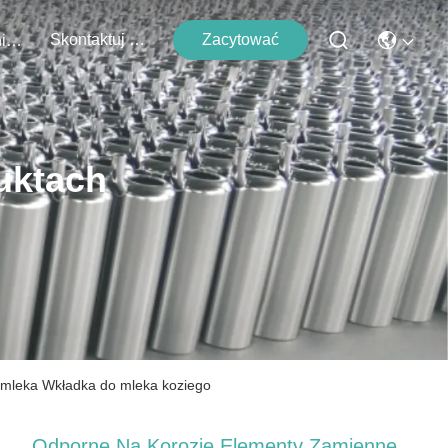
Skontaktuj Się Z Nami
Zacytować
Wydarzenia
uktach
 mleka Wkładka do mleka koziego
Odporne Na Korozję Elementy Zamienne