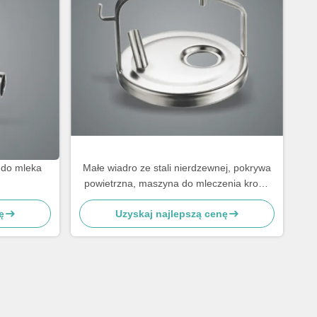
 do mleka
Małe wiadro ze stali nierdzewnej, pokrywa
powietrzna, maszyna do mleczenia krowy
części zamienne
ę
Uzyskaj najlepszą cenę