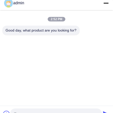
admin
Szybki kontakt
2:52 PM
Good day, what product are you looking for?
Adres
NR. 236, ULICA LING, WENZHOU, ZHEJIANG, CHINY
Teren
86-138-677-25587
Wiadomość elektroniczna
bovinx@milkmachineparts.com
Polityka prywatności
|
Sitemap
| Chiny dobra jakość Części
zamienne do maszyn do produkcji mleka Dostawca. Prawa
autorskie © 2023-2026 BOVINX MACHINE PARTS LLC Wszystkie