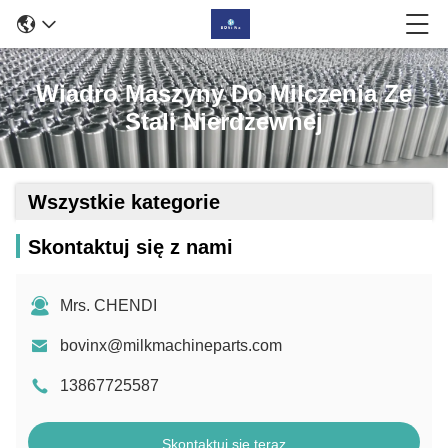
Wiadro Maszyny Do Milczenia Ze
Stali Nierdzewnej
Wszystkie kategorie
Skontaktuj się z nami
Mrs. CHENDI
bovinx@milkmachineparts.com
13867725587
Skontaktuj się teraz