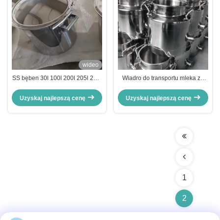
wideo
SS bęben 30l 100l 200l 205l 210l
Wiadro do transportu mleka ze
35gallon 55gallon dla sera oleju
stali nierdzewnej
oliwnego Fustive Food Grade
Uzyskaj najlepszą cenę
Uzyskaj najlepszą cenę
Open Head With Drain
1
2