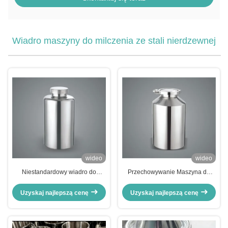
Wiadro maszyny do milczenia ze stali nierdzewnej
wideo
wideo
Niestandardowy wiadro do
Przechowywanie Maszyna do
dojarki ze stali nierdzewnej 316L,
mleczenia ze stali nierdzewnej
zapas, przechowywanie
Wiadro może być przenośny
Uzyskaj najlepszą cenę
Uzyskaj najlepszą cenę
Nieszkodliwy