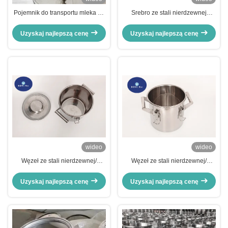
Pojemnik do transportu mleka ze
Srebro ze stali nierdzewnej
stali nierdzewnej 304/316L klasy
304/316 Wiadro do maszyn do
spożywczej z lustrzanym
mleczenia Trwałe i odporne na
Uzyskaj najlepszą cenę
Uzyskaj najlepszą cenę
wykończeniem i konstrukcją z
produkty najwyższej klasy
szybkozłączem
wideo
wideo
Węzeł ze stali nierdzewnej/
Węzeł ze stali nierdzewnej/
bęben chemiczny
bęben chemiczny
Uzyskaj najlepszą cenę
Uzyskaj najlepszą cenę