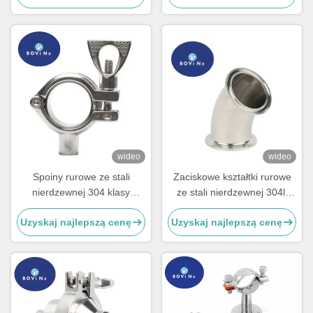
dużych obciążeń
nierdzewnej
wideo
wideo
Spoiny rurowe ze stali
Zaciskowe kształtki rurowe
nierdzewnej 304 klasy
ze stali nierdzewnej 304l,
spożywczej, sanitarne,
kolano 45 stopni krótkie
Uzyskaj najlepszą cenę
Uzyskaj najlepszą cenę
zacisk Ferrule z
pojedynczym bolcem