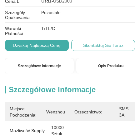
Usd1-USD2000
Cena £:
Szczegóły
Pozostałe
Opakowania:
Warunki
T/TL/C
Płatności:
Uzyskaj Najlepszą Cenę
Skontaktuj Się Teraz
Szczegółowe Informacje
Opis Produktu
Szczegółowe Informacje
Miejsce
SMS 
Wenzhou
Orzecznictwo:
Pochodzenia:
3A
10000 
Możliwość Supply:
Sztuk