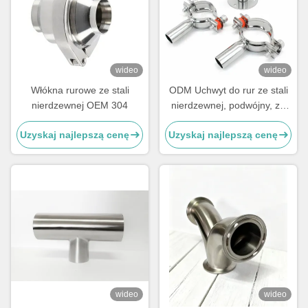
wideo
wideo
Włókna rurowe ze stali
ODM Uchwyt do rur ze stali
nierdzewnej OEM 304
nierdzewnej, podwójny, ze
stali nierdzewnej 304, złączki
Uzyskaj najlepszą cenę
Uzyskaj najlepszą cenę
do rur
wideo
wideo