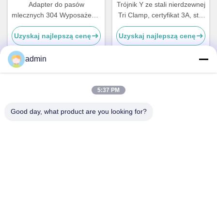
Adapter do pasów
Trójnik Y ze stali nierdzewnej
mlecznych 304 Wyposażenie
Tri Clamp, certyfikat 3A, stal
rurowe ze stali nierdzewnej
nierdzewna 304
Uzyskaj najlepszą cenę
Uzyskaj najlepszą cenę
Łokieć spawana ze stali
nierdzewnej
admin
Szybki kontakt
5:37 PM
Good day, what product are you looking for?
Adres
NR. 236, ULICA LING, WENZHOU, ZHEJIANG, CHINY
Teren
86-138-677-25587
Wiadomość elektroniczna
bovinx@milkmachineparts.com