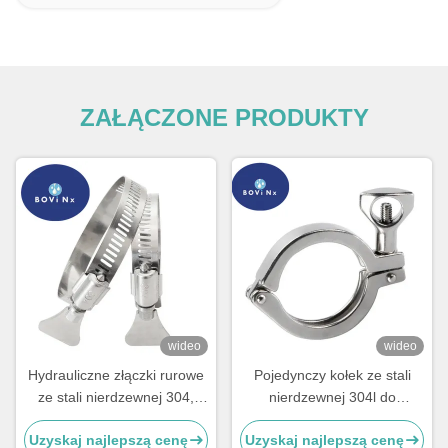
ZAŁĄCZONE PRODUKTY
wideo
wideo
Hydrauliczne złączki rurowe
Pojedynczy kołek ze stali
ze stali nierdzewnej 304,
nierdzewnej 304l do
podwójne, z tworzywa
połączeń rurowych,
Uzyskaj najlepszą cenę
Uzyskaj najlepszą cenę
sztucznego i metalu, do
sanitarne zaciski ze stali