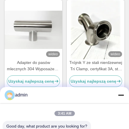
wideo
wideo
Adapter do pasów
Trójnik Y ze stali nierdzewnej
mlecznych 304 Wyposażenie
Tri Clamp, certyfikat 3A, stal
rurowe ze stali nierdzewnej
nierdzewna 304
Uzyskaj najlepszą cenę
Uzyskaj najlepszą cenę
Łokieć spawana ze stali
nierdzewnej
admin
Szybki kontakt
3:41 AM
Good day, what product are you looking for?
Adres