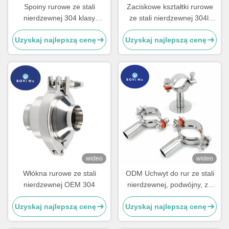
Spoiny rurowe ze stali
Zaciskowe kształtki rurowe
nierdzewnej 304 klasy
ze stali nierdzewnej 304l,
spożywczej, sanitarne,
kolano 45 stopni krótkie
Uzyskaj najlepszą cenę
Uzyskaj najlepszą cenę
zacisk Ferrule z
pojedynczym bolcem
wideo
wideo
Włókna rurowe ze stali
ODM Uchwyt do rur ze stali
nierdzewnej OEM 304
nierdzewnej, podwójny, ze
stali nierdzewnej 304, złączki
Uzyskaj najlepszą cenę
Uzyskaj najlepszą cenę
do rur