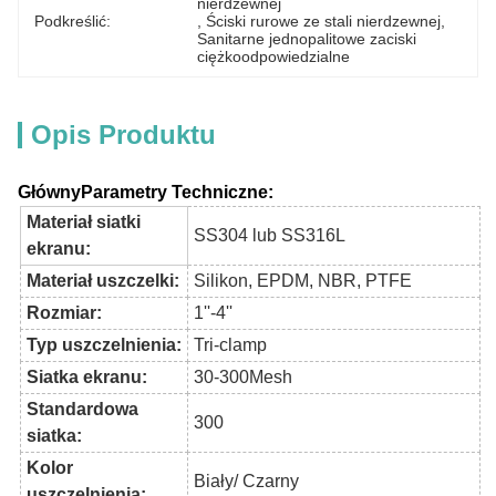
nierdzewnej
Podkreślić:
, 
Ściski rurowe ze stali nierdzewnej
, 
Sanitarne jednopalitowe zaciski 
ciężkoodpowiedzialne
Opis Produktu
Główny
Parametry Techniczne
:
Materiał siatki
SS304 lub SS316L
ekranu:
Materiał uszczelki:
Silikon, EPDM, NBR, PTFE
Rozmiar:
1''-4''
Typ uszczelnienia:
Tri-clamp
Siatka ekranu:
30-300Mesh
Standardowa
300
siatka:
Kolor
Biały/ Czarny
uszczelnienia: