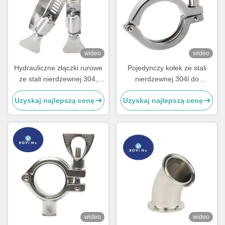
wideo
wideo
Hydrauliczne złączki rurowe
Pojedynczy kołek ze stali
ze stali nierdzewnej 304,
nierdzewnej 304l do
podwójne, z tworzywa
połączeń rurowych,
Uzyskaj najlepszą cenę
Uzyskaj najlepszą cenę
sztucznego i metalu, do
sanitarne zaciski ze stali
dużych obciążeń
nierdzewnej
wideo
wideo