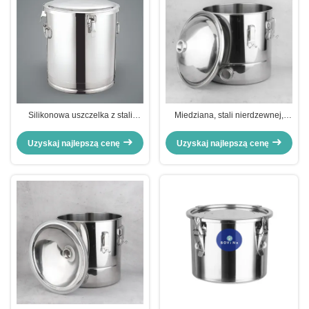
Silikonowa uszczelka z stali
Miedziana, stali nierdzewnej,
nierdzewnej, kotłownia, pionowy
stożkowa, fermentacyjna, wiadra
stożkowy fermentator
destylacyjna
Uzyskaj najlepszą cenę
Uzyskaj najlepszą cenę