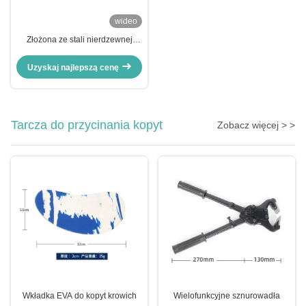
wideo
Złożona ze stali nierdzewnej
3A.Sms.DIN.BPE lustro
trójprzęgłowe
Uzyskaj najlepszą cenę
Tarcza do przycinania kopyt
Zobacz więcej > >
Wkładka EVA do kopyt krowich
Wielofunkcyjne sznurowadła