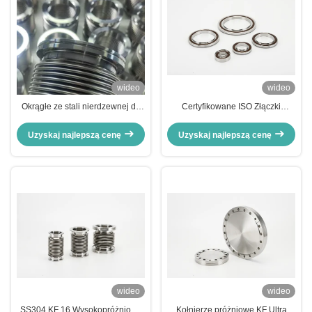
wideo
wideo
Okrągłe ze stali nierdzewnej do
Certyfikowane ISO Złączki
próżni ISO KF, elektropolerowane
Próżniowe KF Pierścień
dla idealnego połączenia
Centrujący Uszczelnienie Ze Stali
Uzyskaj najlepszą cenę
Uzyskaj najlepszą cenę
Nierdzewnej
wideo
wideo
SS304 KF 16 Wysokopróżniowe
Kołnierze próżniowe KF Ultra