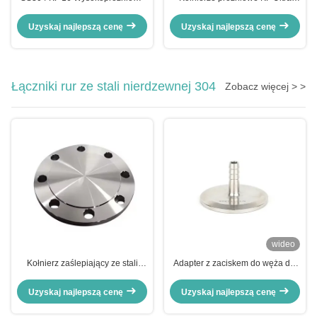
mieszkowe złącza Elastyczna stal
High, nierotujące, zaślepiające
nierdzewna
Uzyskaj najlepszą cenę
Uzyskaj najlepszą cenę
Łączniki rur ze stali nierdzewnej 304
Zobacz więcej > >
wideo
Kołnierz zaślepiający ze stali
Adapter z zaciskem do węża dla
węglowej i nierdzewnej w
przemysłu spożywczego, adapter
standardach ANSI DIN JIS ASME
z węża ze stali nierdzewnej
Uzyskaj najlepszą cenę
Uzyskaj najlepszą cenę
GB, DN80 PN16 CLASS600
3000LB