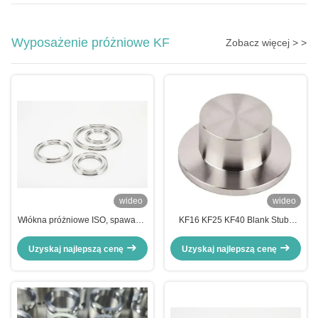
Wyposażenie próżniowe KF
Zobacz więcej > >
wideo
wideo
Włókna próżniowe ISO, spawanie
KF16 KF25 KF40 Blank Stubs
ze stali nierdzewnej Kf40
Flange Vacuum flange
Uzyskaj najlepszą cenę
Uzyskaj najlepszą cenę