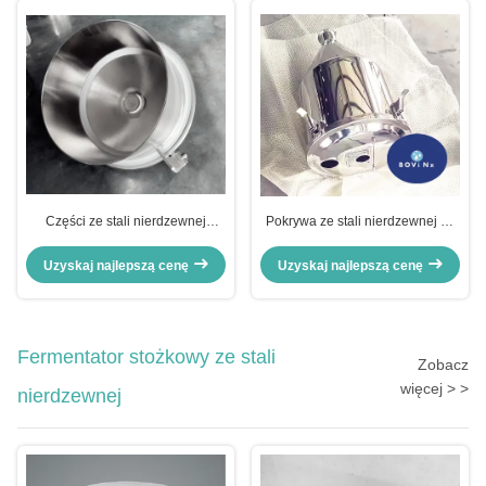
Części ze stali nierdzewnej
Pokrywa ze stali nierdzewnej do
obrabiane na maszynach CNC
leja zasypowego dla
System ze stali nierdzewnej
półautomatycznych maszyn
Uzyskaj najlepszą cenę
Uzyskaj najlepszą cenę
Sus304
napełniających do wody,
napojów, szklanych butelek,
papierowych toreb, papierowych
saszetek i puszek
Fermentator stożkowy ze stali
Zobacz
więcej > >
nierdzewnej