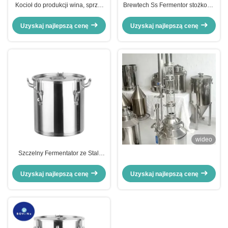
Kocioł do produkcji wina, sprzęt
Brewtech Ss Fermentor stożkowy
do warzenia piwa, do użytku
ze stali nierdzewnej 50L
domowego, stal nierdzewna
Brewmaster do piwa
Uzyskaj najlepszą cenę
Uzyskaj najlepszą cenę
wideo
Szczelny Fermentator ze Stali
Nierdzewnej 60l do Domowego
Warzenia Piwa 1bbl Brite Tank
Uzyskaj najlepszą cenę
Uzyskaj najlepszą cenę