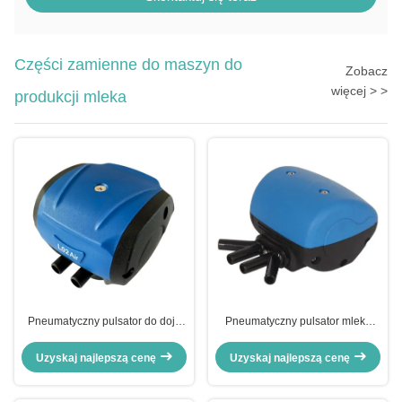
Części zamienne do maszyn do
Zobacz
więcej > >
produkcji mleka
Pneumatyczny pulsator do doju
Pneumatyczny pulsator mleka
L02
L90 4 drzwi, z tworzywa
sztucznego
Uzyskaj najlepszą cenę
Uzyskaj najlepszą cenę