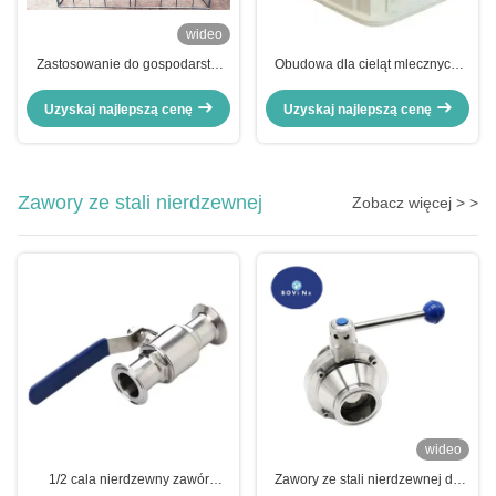
wideo
Zastosowanie do gospodarstw
Obudowa dla cieląt mlecznych,
rolnych Mleko cielęcie Hutch
kojec dla cieląt, grupa cieląt,
Plastic Calf House 8 mm grubość
kojec dla cieląt, materiał
Uzyskaj najlepszą cenę
Uzyskaj najlepszą cenę
polietylen PE, grubość 5 mm
Zawory ze stali nierdzewnej
Zobacz więcej > >
wideo
1/2 cala nierdzewny zawór
Zawory ze stali nierdzewnej do