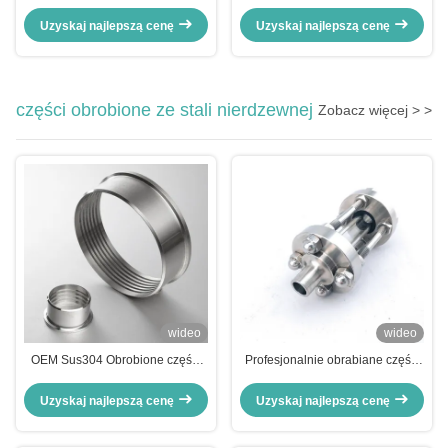
kulowy sanitarny Tri Clamp,
zastosowań
ręczny, OEM, konfigurowalny do
wysokociśnieniowych Dostępne
Uzyskaj najlepszą cenę
Uzyskaj najlepszą cenę
zastosowań ogólnych
rozmiary DN15 do DN100
części obrobione ze stali nierdzewnej
Zobacz więcej > >
wideo
wideo
OEM Sus304 Obrobione części
Profesjonalnie obrabiane części
ze stali nierdzewnej Ferrule
ze stali nierdzewnej Sus304
Konfigurowalny
Niestandardowe części
Uzyskaj najlepszą cenę
Uzyskaj najlepszą cenę