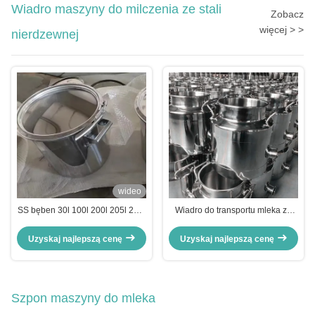
Wiadro maszyny do milczenia ze stali
Zobacz
więcej > >
nierdzewnej
wideo
SS bęben 30l 100l 200l 205l 210l
Wiadro do transportu mleka ze
35gallon 55gallon dla sera oleju
stali nierdzewnej
oliwnego Fustive Food Grade
Uzyskaj najlepszą cenę
Uzyskaj najlepszą cenę
Open Head With Drain
Szpon maszyny do mleka